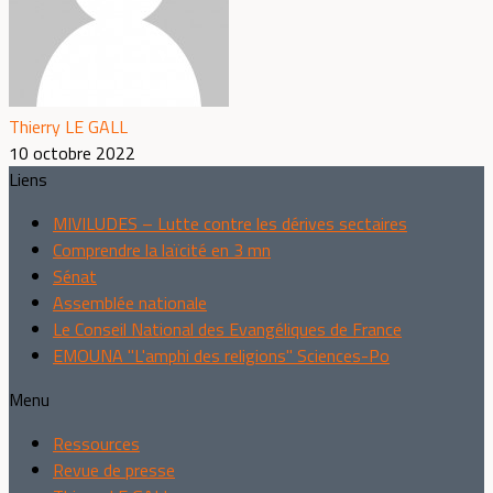
Thierry LE GALL
10 octobre 2022
Liens
MIVILUDES – Lutte contre les dérives sectaires
Comprendre la laïcité en 3 mn
Sénat
Assemblée nationale
Le Conseil National des Evangéliques de France
EMOUNA "L'amphi des religions" Sciences-Po
Menu
Ressources
Revue de presse