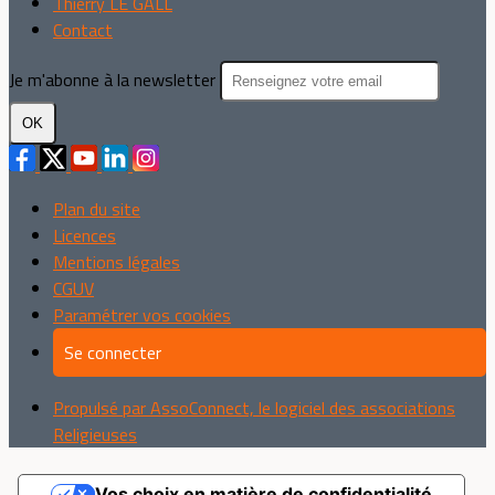
Thierry LE GALL
Contact
Je m'abonne à la newsletter
OK
Plan du site
Licences
Mentions légales
CGUV
Paramétrer vos cookies
Se connecter
Propulsé par AssoConnect, le logiciel des associations
Religieuses
Vos choix en matière de confidentialité