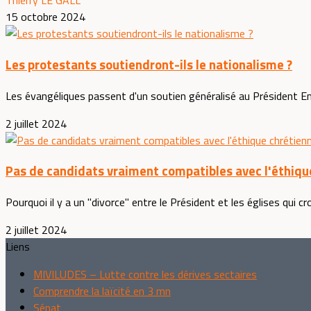
Thierry LE GALL
15 octobre 2024
Les protestants soutiendront-ils le nationalisme ?
Les évangéliques passent d'un soutien généralisé au Président 
2 juillet 2024
Pas de candidats vraiment compatibles avec l'éthiqu
Pourquoi il y a un "divorce" entre le Président et les églises qui croi
2 juillet 2024
Liens
MIVILUDES – Lutte contre les dérives sectaires
Comprendre la laïcité en 3 mn
Sénat