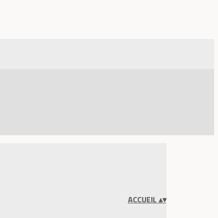
ACCUEIL
▴
▾