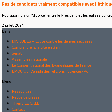
Pas de candidats vraiment compatibles avec l'éthiqu
Pourquoi il y a un "divorce" entre le Président et les églises qui croi
2 juillet 2024
Liens
MIVILUDES – Lutte contre les dérives sectaires
Comprendre la laïcité en 3 mn
Sénat
Assemblée nationale
Le Conseil National des Evangéliques de France
EMOUNA "L'amphi des religions" Sciences-Po
Menu
Ressources
Revue de presse
Thierry LE GALL
Contact